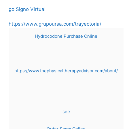
Skip
go
Signo Virtual
to
content
https://www.grupoursa.com/trayectoria/
Hydrocodone Purchase Online
https://www.thephysicaltherapyadvisor.com/about/
see
Order Soma Online