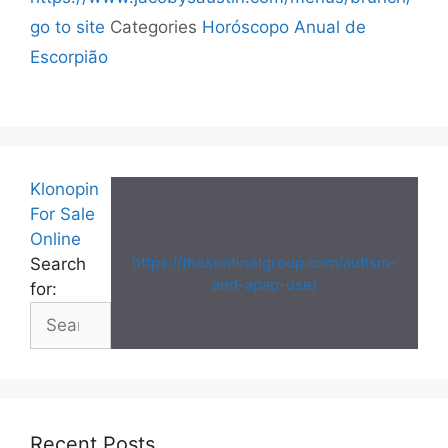
go to site
Categories
Horóscopo Anual de
Escorpião
Klonopin
For Sale
Online
https://thesentinelgroup.com/autism-
Search
and-apap-use/
for:
Recent Posts