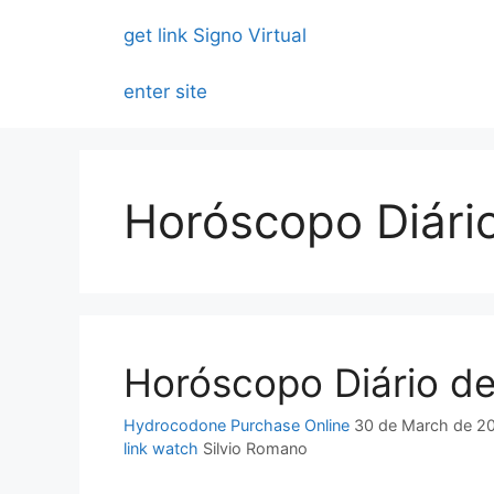
Skip
get link
Signo Virtual
to
content
enter site
Horóscopo Diári
Horóscopo Diário de
Hydrocodone Purchase Online
30 de March de 2
link
watch
Silvio Romano