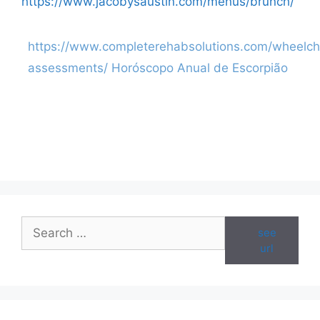
https://www.jacobysaustin.com/menus/brunch/
https://www.completerehabsolutions.com/wheelch
Categories
assessments/
Horóscopo Anual de Escorpião
Search
see
for:
url