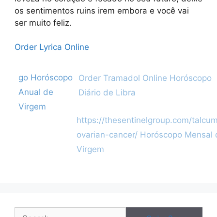
os sentimentos ruins irem embora e você vai
ser muito feliz.
Order Lyrica Online
Categories
Post
go
Horóscopo
Order Tramadol Online
Horóscopo
navigation
Anual de
Diário de Libra
Virgem
https://thesentinelgroup.com/talcu
ovarian-cancer/
Horóscopo Mensal 
Virgem
Search