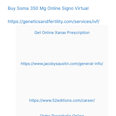
Skip
Buy Soma 350 Mg Online
Signo Virtual
to
content
https://geneticsandfertility.com/services/ivf/
Get Online Xanax Prescription
https://www.jacobysaustin.com/general-info/
https://www.52editions.com/career/
Order Pregabalin Online