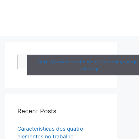
Search
https://www.wjsmithconstruction.com/garage
for:
building/
Recent Posts
Características dos quatro
elementos no trabalho